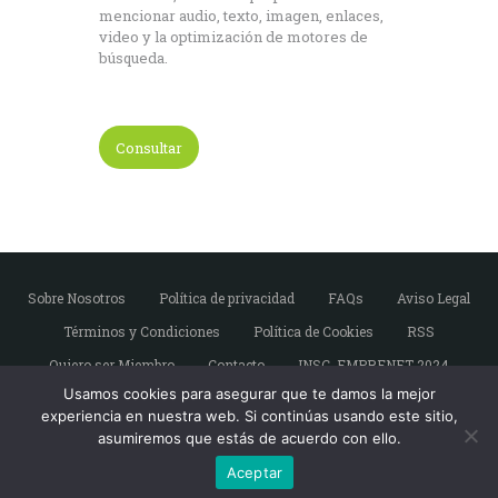
mencionar audio, texto, imagen, enlaces,
video y la optimización de motores de
búsqueda.
Consultar
Sobre Nosotros
Política de privacidad
FAQs
Aviso Legal
Términos y Condiciones
Política de Cookies
RSS
Quiero ser Miembro
Contacto
INSC. EMPRENET 2024
Usamos cookies para asegurar que te damos la mejor
experiencia en nuestra web. Si continúas usando este sitio,
asumiremos que estás de acuerdo con ello.
Copyright © Emprendedores de Sevilla. Todos
los derechos reservados.
Aceptar