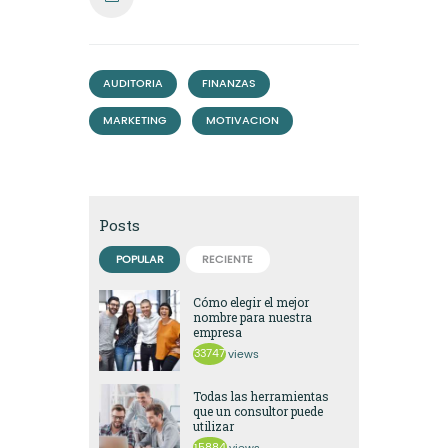
,
,
AUDITORIA
FINANZAS
,
MARKETING
MOTIVACION
Posts
POPULAR
RECIENTE
Cómo elegir el mejor
nombre para nuestra
empresa
33747
views
Todas las herramientas
que un consultor puede
utilizar
15884