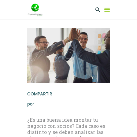
EMPRENDEDORES
PRESENTA TU
PROYECTO
SERVICIOS
CLUB
EMPRENDEDORES
NETWORKING
COMPARTIR
por
¿Es una buena idea montar tu
negocio con socios? Cada caso es
distinto y se deben analizar las