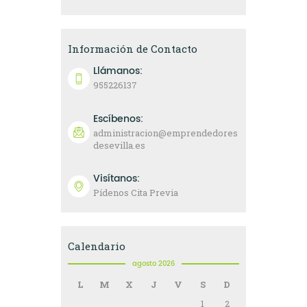
Información de Contacto
Llámanos:
955226137
Escíbenos:
administracion@emprendedores
desevilla.es
Visítanos:
Pídenos Cita Previa
Calendario
agosto 2026
L
M
X
J
V
S
D
1
2