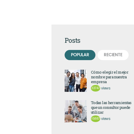
Posts
POPULAR
RECIENTE
Cómo elegir el mejor
nombre para nuestra
empresa
33747
views
Todas las herramientas
que un consultor puede
utilizar
15887
views