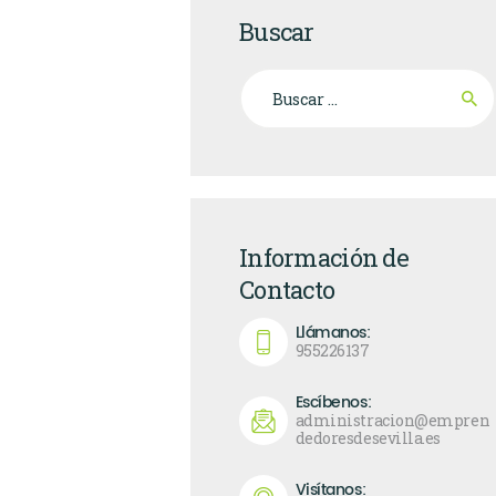
Buscar
Buscar:
Información de
Contacto
Llámanos:
955226137
Escíbenos:
administracion@empren
dedoresdesevilla.es
Visítanos: