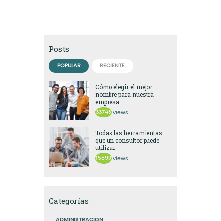
Posts
POPULAR
RECIENTE
Cómo elegir el mejor
nombre para nuestra
empresa
33748
views
Todas las herramientas
que un consultor puede
utilizar
15890
views
Categorías
ADMINISTRACION