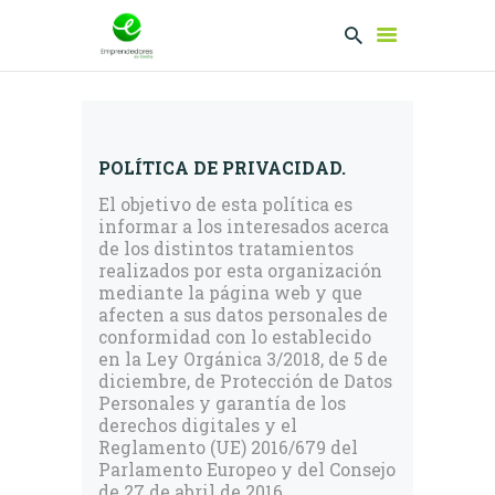
EMPRENDEDORES
POLÍTICA DE PRIVACIDAD.
PRESENTA TU
El objetivo de esta política es
PROYECTO
informar a los interesados acerca
SERVICIOS
de los distintos tratamientos
CLUB
realizados por esta organización
mediante la página web y que
EMPRENDEDORES
afecten a sus datos personales de
NETWORKING
conformidad con lo establecido
en la Ley Orgánica 3/2018, de 5 de
diciembre, de Protección de Datos
Personales y garantía de los
derechos digitales y el
Reglamento (UE) 2016/679 del
Parlamento Europeo y del Consejo
de 27 de abril de 2016.