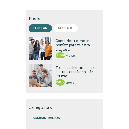
Posts
POPULAR
RECIENTE
Cómo elegir el mejor
nombre para nuestra
empresa
33746
views
Todas las herramientas
que un consultor puede
utilizar
15877
views
Categorías
ADMINISTRACION