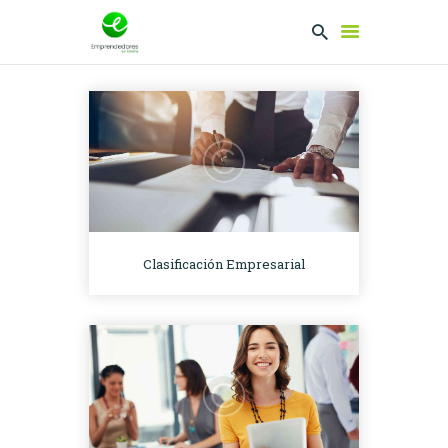
EMPRENDEDORES
PRESENTA TU
PROYECTO
SERVICIOS
CLUB
Clasificación Empresarial
EMPRENDEDORES
NETWORKING