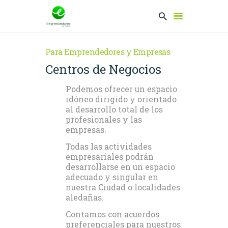
Para Emprendedores y Empresas
Centros de Negocios
EMPRENDEDORES
PRESENTA TU
Podemos ofrecer un espacio
PROYECTO
idóneo dirigido y orientado
al desarrollo total de los
SERVICIOS
profesionales y las
CLUB
empresas.
EMPRENDEDORES
Todas las actividades
NETWORKING
empresariales podrán
desarrollarse en un espacio
adecuado y singular en
nuestra Ciudad o localidades
aledañas.
Contamos con acuerdos
preferenciales para nuestros