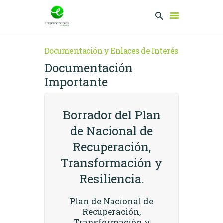
Documentación y Enlaces de Interés
Documentación
EMPRENDEDORES
Importante
PRESENTA TU
PROYECTO
SERVICIOS
Borrador del Plan
CLUB
de Nacional de
EMPRENDEDORES
Recuperación,
NETWORKING
Transformación y
Resiliencia.
Plan de Nacional de
Recuperación,
Transformación y