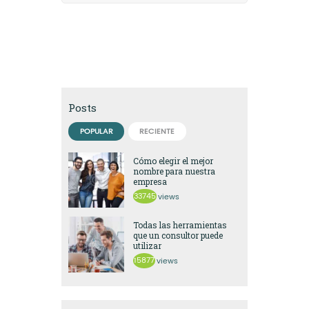
Posts
POPULAR
RECIENTE
Cómo elegir el mejor
nombre para nuestra
empresa
33745
views
Todas las herramientas
que un consultor puede
utilizar
15877
views