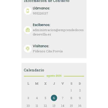
Información de Contacto
Llámanos:
955226137
Escíbenos:
administracion@emprendedores
desevilla.es
Visítanos:
Pídenos Cita Previa
Calendario
agosto 2026
L
M
X
J
V
S
D
1
2
3
4
5
6
7
8
9
10
11
12
13
14
15
16