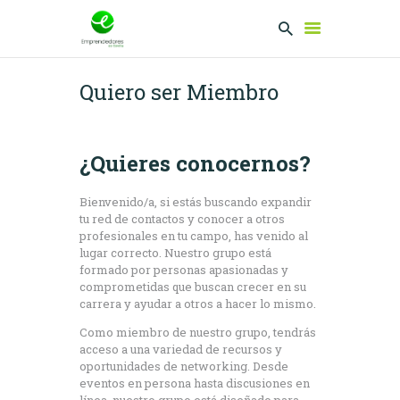
Quiero ser Miembro
EMPRENDEDORES
PRESENTA TU
¿Quieres conocernos?
PROYECTO
SERVICIOS
Bienvenido/a, si estás buscando expandir
CLUB
tu red de contactos y conocer a otros
profesionales en tu campo, has venido al
EMPRENDEDORES
lugar correcto. Nuestro grupo está
NETWORKING
formado por personas apasionadas y
comprometidas que buscan crecer en su
carrera y ayudar a otros a hacer lo mismo.
Como miembro de nuestro grupo, tendrás
acceso a una variedad de recursos y
oportunidades de networking. Desde
eventos en persona hasta discusiones en
línea, nuestro grupo está diseñado para