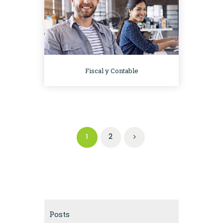
Fiscal y Contable
Navegación
de
PAGE
1
PAGE
2
>
entradas
Posts