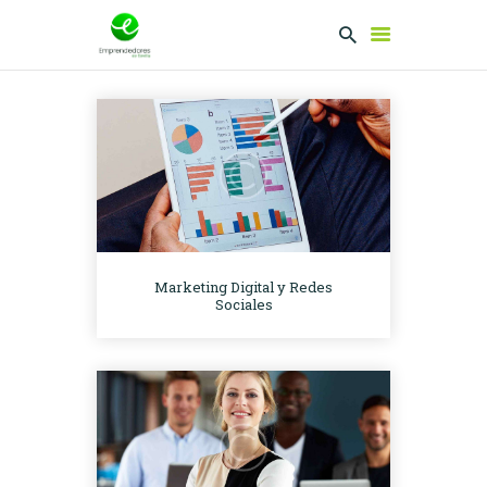
EMPRENDEDORES
PRESENTA TU
PROYECTO
SERVICIOS
CLUB
Marketing Digital y Redes
EMPRENDEDORES
Sociales
NETWORKING