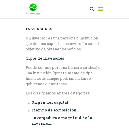
INVERSORES
EMPRENDEDORES
Un inversor es una persona o institución
que destina capital a una inversión con el
PRESENTA TU
objetivo de obtener beneficios.
PROYECTO
Tipos de inversores
SERVICIOS
Puede ser una persona (física o jurídica) o
CLUB
una institución (generalmente de tipo
EMPRENDEDORES
financiera), aunque podrían incluirse
gobiernos o empresas.
NETWORKING
Los clasificamos en tres categorías:
Origen del capital.
Tiempo de exposición.
Envergadura o magnitud de la
inversión
.