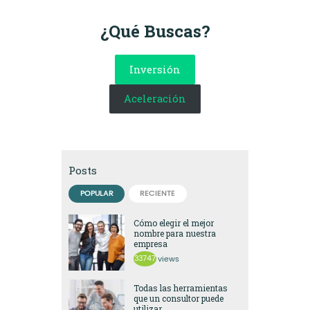
¿Qué Buscas?
Inversión
Aceleración
Posts
POPULAR
RECIENTE
Cómo elegir el mejor
nombre para nuestra
empresa
33747
views
Todas las herramientas
que un consultor puede
utilizar