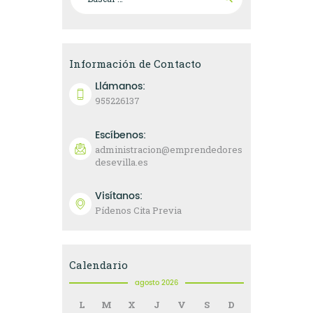
Información de Contacto
Llámanos:
955226137
Escíbenos:
administracion@emprendedores
desevilla.es
Visítanos:
Pídenos Cita Previa
Calendario
agosto 2026
L
M
X
J
V
S
D