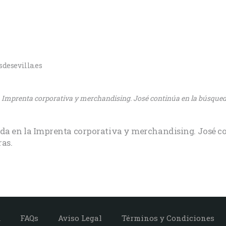
esevilla.es
a Imprenta corporativa y merchandising. José continúa en la búsque
ada en la Imprenta corporativa y merchandising. José c
ras.
d
FAQs
Aviso Legal
Términos y Condiciones