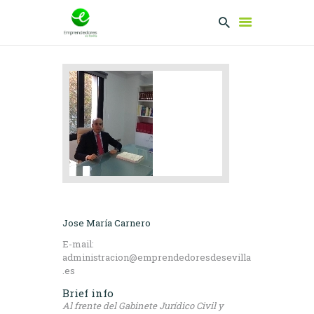
EMPRENDEDORES
PRESENTA TU
PROYECTO
SERVICIOS
CLUB
EMPRENDEDORES
NETWORKING
Jose María Carnero
E-mail:
administracion@emprendedoresdesevilla
.es
Brief info
Al frente del Gabinete Jurídico Civil y