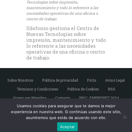
Tecnologías sobre impresión,
mantenimiento y todo lo referente a las
necesidades operativas de una oficina o
centro de trabajo.
Ildefonso gestiona el Centro de
Nuevas Tecnologías sobre
impresión, mantenimiento y todo
lo referente a las necesidades
operativas de una oficina o centro
de trabajo.
Sobre Nosotros
Política de privacidad
FAQs
Aviso Legal
Términos y Condiciones
Política de Cookies
RSS
Quiero ser Miembro
Contacto
INSC. EMPRENET 2024
Usamos cookies para asegurar que te damos la mejor
experiencia en nuestra web. Si continúas usando este sitio,
asumiremos que estás de acuerdo con ello.
Copyright © Emprendedores de Sevilla. Todos
los derechos reservados.
Aceptar