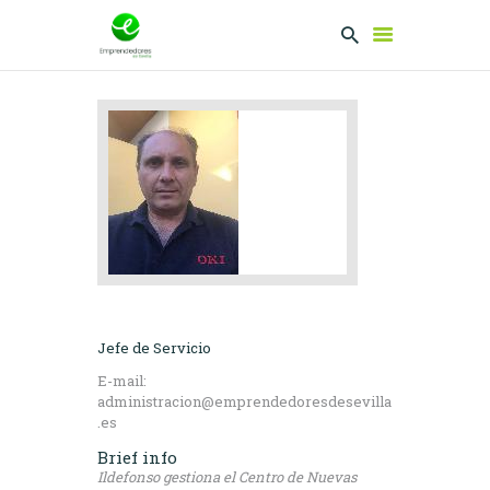
EMPRENDEDORES
PRESENTA TU
PROYECTO
SERVICIOS
CLUB
EMPRENDEDORES
NETWORKING
Jefe de Servicio
E-mail:
administracion@emprendedoresdesevilla
.es
Brief info
Ildefonso gestiona el Centro de Nuevas