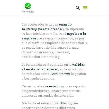
Las aceleradoras llegan
cuando
la
startup
ya está creada
y ha superado
EMPRENDEDORES
su fase inicial o semilla. Dan
impulso a la
empresa
que ya está funcionando, es por
PRESENTA TU
ello el término empleado de aceleración, y
PROYECTO
se puede hacer de diferentes formas:
SERVICIOS
Formación intensiva, inversión,
tutorización o mentoring.
CLUB
La formación está centrada en la
validar
EMPRENDEDORES
el modelo de negocio
, en la aplicación
NETWORKING
de métodos como
Lean Startup
, la gestión
o búsqueda de socios.
En cuanto a la
inversión
, ayudan a que los
emprendedores puedan presentar sus
empresas en rondas de inversión.
Mediante el Advisor o el
Mentor,
que
nosotros consideramos diferentes,