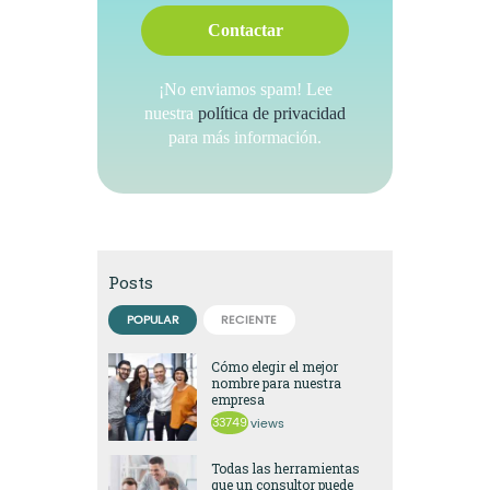
¡No enviamos spam! Lee
nuestra
política de privacidad
para más información.
Posts
POPULAR
RECIENTE
Cómo elegir el mejor
nombre para nuestra
empresa
33749
views
Todas las herramientas
que un consultor puede