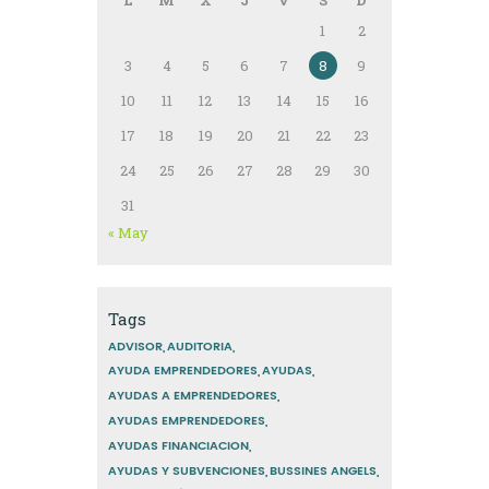
L
M
X
J
V
S
D
1
2
3
4
5
6
7
8
9
10
11
12
13
14
15
16
17
18
19
20
21
22
23
24
25
26
27
28
29
30
31
« May
Tags
ADVISOR
AUDITORIA
AYUDA EMPRENDEDORES
AYUDAS
AYUDAS A EMPRENDEDORES
AYUDAS EMPRENDEDORES
AYUDAS FINANCIACION
AYUDAS Y SUBVENCIONES
BUSSINES ANGELS