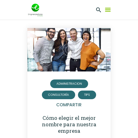
EMPRENDEDORES
PRESENTA TU
PROYECTO
SERVICIOS
CLUB
EMPRENDEDORES
ADMINISTRACION
NETWORKING
CONSULTORÍA
TIPS
COMPARTIR
Cómo elegir el mejor
nombre para nuestra
empresa