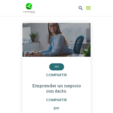
EMPRENDEDORES
PRESENTA TU
PROYECTO
SERVICIOS
CLUB
TIPS
EMPRENDEDORES
COMPARTIR
NETWORKING
Emprender un negocio
con éxito.
COMPARTIR
por