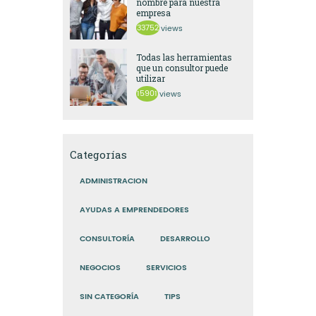
nombre para nuestra
empresa
33752
views
Todas las herramientas
que un consultor puede
utilizar
15901
views
Categorías
ADMINISTRACION
AYUDAS A EMPRENDEDORES
CONSULTORÍA
DESARROLLO
NEGOCIOS
SERVICIOS
SIN CATEGORÍA
TIPS