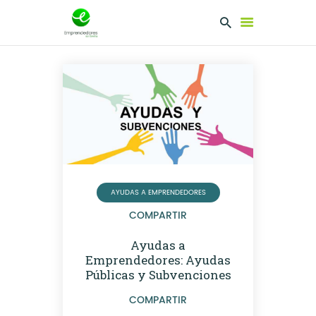
EMPRENDEDORES
PRESENTA TU
PROYECTO
SERVICIOS
CLUB
EMPRENDEDORES
AYUDAS A EMPRENDEDORES
NETWORKING
COMPARTIR
Ayudas a
Emprendedores: Ayudas
Públicas y Subvenciones
COMPARTIR