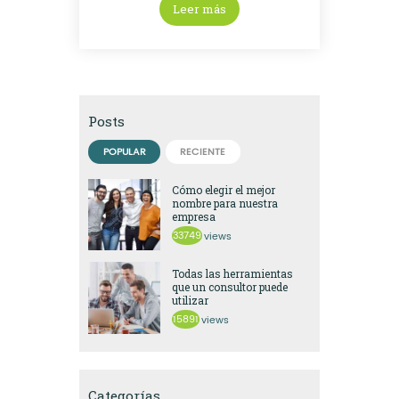
Leer más
Posts
POPULAR
RECIENTE
Cómo elegir el mejor
nombre para nuestra
empresa
33749
views
Todas las herramientas
que un consultor puede
utilizar
15891
views
Categorías