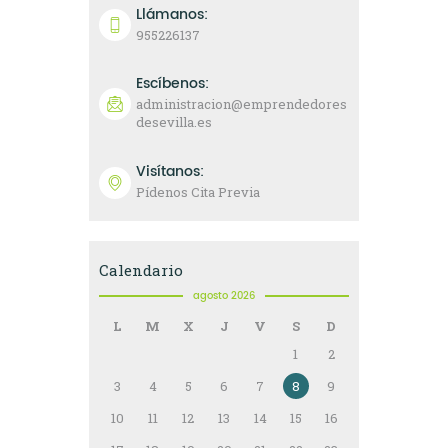
Llámanos:
955226137
Escíbenos:
administracion@emprendedores
desevilla.es
Visítanos:
Pídenos Cita Previa
Calendario
agosto 2026
L
M
X
J
V
S
D
1
2
3
4
5
6
7
8
9
10
11
12
13
14
15
16