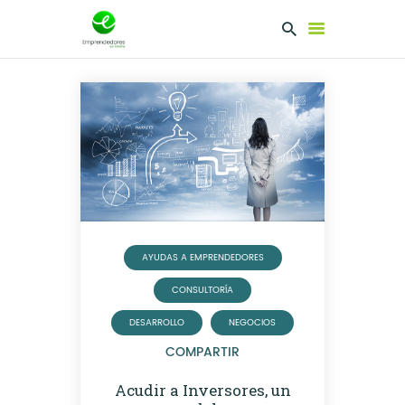
EMPRENDEDORES
PRESENTA TU
PROYECTO
SERVICIOS
CLUB
EMPRENDEDORES
AYUDAS A EMPRENDEDORES
NETWORKING
CONSULTORÍA
DESARROLLO
NEGOCIOS
COMPARTIR
Acudir a Inversores, un