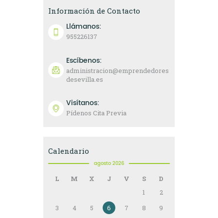
Información de Contacto
Llámanos:
955226137
Escíbenos:
administracion@emprendedores
desevilla.es
Visítanos:
Pídenos Cita Previa
Calendario
agosto 2026
L
M
X
J
V
S
D
1
2
3
4
5
6
7
8
9