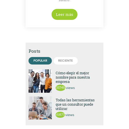
Leer más
Posts
POPULAR
RECIENTE
Cómo elegir el mejor
nombre para nuestra
empresa
33745
views
Todas las herramientas
que un consultor puede
utilizar
15877
views