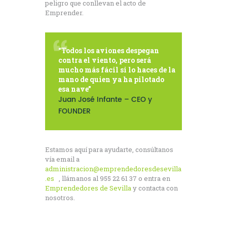
peligro que conllevan el acto de
Emprender.
“Todos los aviones despegan
contra el viento, pero será
mucho más fácil si lo haces de la
mano de quien ya ha pilotado
esa nave”
Juan José Infante – CEO y
FOUNDER
Estamos aquí para ayudarte, consúltanos
vía email a
administracion@emprendedoresdesevilla
.es
, llámanos al 955 22 61 37 o entra en
Emprendedores de Sevilla
y contacta con
nosotros.