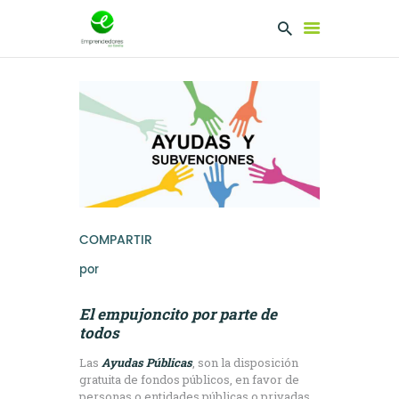
EMPRENDEDORES
PRESENTA TU
PROYECTO
SERVICIOS
CLUB
COMPARTIR
EMPRENDEDORES
NETWORKING
por
El empujoncito por parte de
todos
Las
Ayudas Públicas
, son la disposición
gratuita de fondos públicos, en favor de
personas o entidades públicas o privadas