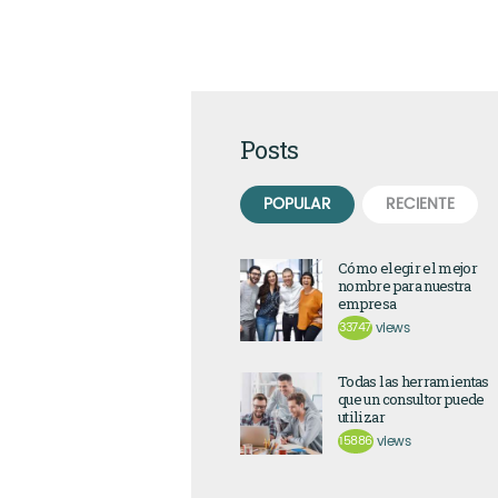
Posts
POPULAR
RECIENTE
Cómo elegir el mejor
nombre para nuestra
empresa
33747
views
Todas las herramientas
que un consultor puede
utilizar
15886
views