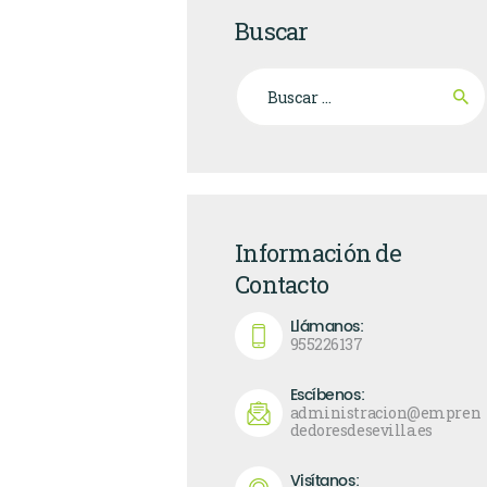
Buscar
Buscar:
Información de
Contacto
Llámanos:
955226137
Escíbenos:
administracion@empren
dedoresdesevilla.es
Visítanos: