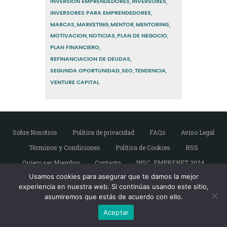
INVERSION EMPRENDEDORES
INVERSORES
INVERSORES PARA EMPRENDEDORES
MARCAS
MARKETING
MENTOR
MENTORING
MOTIVACION
NOTICIAS
PLAN DE NEGOCIO
PLAN FINANCIERO
REFINANCIACION DE DEUDAS
SEGUNDA OPORTUNIDAD
SEO
TENDENCIA
VENTURE CAPITAL
Sobre Nosotros
Política de privacidad
FAQs
Aviso Legal
Términos y Condiciones
Política de Cookies
RSS
Quiero ser Miembro
Contacto
INSC. EMPRENET 2024
Usamos cookies para asegurar que te damos la mejor
experiencia en nuestra web. Si continúas usando este sitio,
asumiremos que estás de acuerdo con ello.
Copyright © Emprendedores de Sevilla. Todos
los derechos reservados.
Aceptar